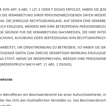
N ART. 6 ABS. 1 LIT. E ODER F DSGVO ERFOLGT, HABEN SIE JED
 DIE VERARBEITUNG IHRER PERSONENBEZOGENEN DATEN WIDERSP
NG. DIE JEWEILIGE RECHTSGRUNDLAGE, AUF DENEN EINE VERARB
CH EINLEGEN, WERDEN WIR IHRE BETROFFENEN PERSONENBEZOG
 GRÜNDE FÜR DIE VERARBEITUNG NACHWEISEN, DIE IHRE INTER
ACHUNG, AUSÜBUNG ODER VERTEIDIGUNG VON RECHTSANSPRÜCHEN
BEITET, UM DIREKTWERBUNG ZU BETREIBEN, SO HABEN SIE DAS
OGENER DATEN ZUM ZWECKE DERARTIGER WERBUNG EINZULEGEN; 
NG STEHT. WENN SIE WIDERSPRECHEN, WERDEN IHRE PERSONEN
IDERSPRUCH NACH ART. 21 ABS. 2 DSGVO).
sbehörde
n Betroffenen ein Beschwerderecht bei einer Aufsichtsbehörde, i
 oder des Orts des mutmaßlichen Verstoßes zu. Das Beschwerderec
behelfe.